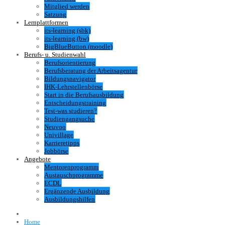
Mitglied werden
Satzung
Lernplattformen
its-learning (sbk)
its-learning (bw)
BigBlueButton (moodle)
Berufs- u. Studienwahl
Berufsorientierung
Berufsberatung der Arbeitsagentur
Bildungsnavigator
IHK-Lehrstellenbörse
Start in die Berufsausbildung
Entscheidungstraining
Test-was studieren?
Studiengangsuche
Neuvoo
Univillage
Karrieretipps
Jobbörse
Angebote
Mentorenprogramm
Austauschprogramme
ECDL
Ergänzende Ausbildung
Ausbildungshilfen
Home