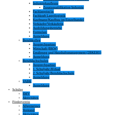
Industriekaufleute
Zusatzqualifikation Industrie
Fachlagerist/in
Fachkraft Lagerlogistik
Kaufmann/Kauffrau im Einzelhandel
Verkäufer/Verkäuferin
Ausbildungsbetriebe
Formulare
Anmeldung
Berufskolleg
Ansprechpartner
Wirtschaft (BKW)
Ernährung und Haushaltsmanagement (2BKEH1)
Anmeldung
Berufsfachschulen
Ansprechpartner
1. Schuljahr AVdual
2. Schuljahr Berufsfachschule
Anmeldung
VABK
Anmeldung
Schüler
SMV
Aktivitäten
Förderverein
Allgemeines
Vorstand
Aktivitäten