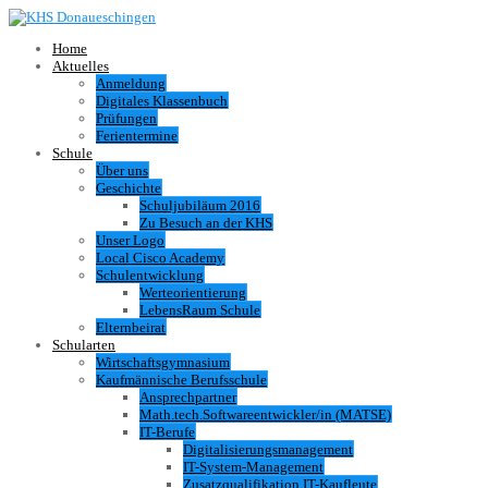
Home
Aktuelles
Anmeldung
Digitales Klassenbuch
Prüfungen
Ferientermine
Schule
Über uns
Geschichte
Schuljubiläum 2016
Zu Besuch an der KHS
Unser Logo
Local Cisco Academy
Schulentwicklung
Werteorientierung
LebensRaum Schule
Elternbeirat
Schularten
Wirtschaftsgymnasium
Kaufmännische Berufsschule
Ansprechpartner
Math.tech.Softwareentwickler/in (MATSE)
IT-Berufe
Digitalisierungsmanagement
IT-System-Management
Zusatzqualifikation IT-Kaufleute