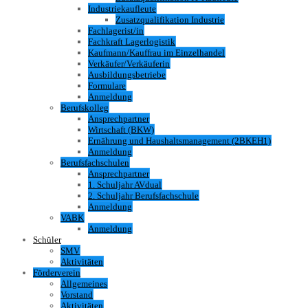
Industriekaufleute
Zusatzqualifikation Industrie
Fachlagerist/in
Fachkraft Lagerlogistik
Kaufmann/Kauffrau im Einzelhandel
Verkäufer/Verkäuferin
Ausbildungsbetriebe
Formulare
Anmeldung
Berufskolleg
Ansprechpartner
Wirtschaft (BKW)
Ernährung und Haushaltsmanagement (2BKEH1)
Anmeldung
Berufsfachschulen
Ansprechpartner
1. Schuljahr AVdual
2. Schuljahr Berufsfachschule
Anmeldung
VABK
Anmeldung
Schüler
SMV
Aktivitäten
Förderverein
Allgemeines
Vorstand
Aktivitäten