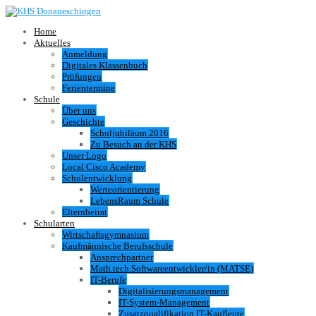
Home
Aktuelles
Anmeldung
Digitales Klassenbuch
Prüfungen
Ferientermine
Schule
Über uns
Geschichte
Schuljubiläum 2016
Zu Besuch an der KHS
Unser Logo
Local Cisco Academy
Schulentwicklung
Werteorientierung
LebensRaum Schule
Elternbeirat
Schularten
Wirtschaftsgymnasium
Kaufmännische Berufsschule
Ansprechpartner
Math.tech.Softwareentwickler/in (MATSE)
IT-Berufe
Digitalisierungsmanagement
IT-System-Management
Zusatzqualifikation IT-Kaufleute