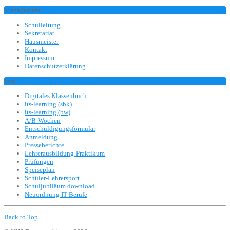
Management
Schulleitung
Sekretariat
Hausmeister
Kontakt
Impressum
Datenschutzerklärung
Info
Digitales Klassenbuch
its-learning (sbk)
its-learning (bw)
A/B-Wochen
Entschuldigungsformular
Anmeldung
Presseberichte
Lehrerausbildung-Praktikum
Prüfungen
Speiseplan
Schüler-Lehrersport
Schuljubiläum download
Neuordnung IT-Berufe
Back to Top