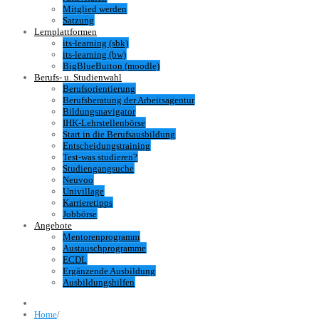
Mitglied werden
Satzung
Lernplattformen
its-learning (sbk)
its-learning (bw)
BigBlueButton (moodle)
Berufs- u. Studienwahl
Berufsorientierung
Berufsberatung der Arbeitsagentur
Bildungsnavigator
IHK-Lehrstellenbörse
Start in die Berufsausbildung
Entscheidungstraining
Test-was studieren?
Studiengangsuche
Neuvoo
Univillage
Karrieretipps
Jobbörse
Angebote
Mentorenprogramm
Austauschprogramme
ECDL
Ergänzende Ausbildung
Ausbildungshilfen
Home
/