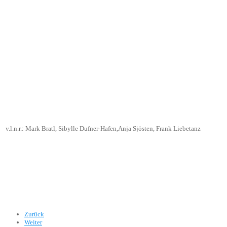
v.l.n.r.: Mark Bratl, Sibylle Dufner-Hafen,Anja Sjösten, Frank Liebetanz
Zurück
Weiter