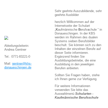
Sehr geehrte Auszubildende, sehr
geehrte Ausbilder
herzlich Willkommen auf der
Internetseite der Schulart
„
K
aufmännische
B
erufs
s
chule “ in
Donaueschingen. In der KBS
werden im Rahmen des dualen
Systems sieben Berufsbilder
beschult. Sie können sich zu den
Abteilungsleiterin:
Inhalten der einzelnen Berufe auf
Andrea Gentner
dieser Seite informieren.
Tel.: 0771-83221-0
Ergänzend finden Sie
Ausbildungsbetriebe, die eine
Mail:
gentner@khs-
Ausbildung in den jeweiligen
donaueschingen.de
Berufen anbieten.
Sollten Sie Fragen haben, stehe
ich Ihnen gerne zur Verfügung.
Für weitere Informationen
verwenden Sie bitte das
Auswahlmenü
Schularten -
Kaufmännische Berufsschule