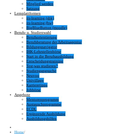
Mitglied werden
Satzung
Lernplattformen
its-learning (sbk)
its-learning (bw)
BigBlueButton (moodle)
Berufs- u. Studienwahl
Berufsorientierung
Berufsberatung der Arbeitsagentur
Bildungsnavigator
IHK-Lehrstellenbörse
Start in die Berufsausbildung
Entscheidungstraining
Test-was studieren?
Studiengangsuche
Neuvoo
Univillage
Karrieretipps
Jobbörse
Angebote
Mentorenprogramm
Austauschprogramme
ECDL
Ergänzende Ausbildung
Ausbildungshilfen
Home
/