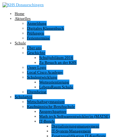
Home
Aktuelles
Anmeldung
Digitales Klassenbuch
Prüfungen
Ferientermine
Schule
Über uns
Geschichte
Schuljubiläum 2016
Zu Besuch an der KHS
Unser Logo
Local Cisco Academy
Schulentwicklung
Werteorientierung
LebensRaum Schule
Elternbeirat
Schularten
Wirtschaftsgymnasium
Kaufmännische Berufsschule
Ansprechpartner
Math.tech.Softwareentwickler/in (MATSE)
IT-Berufe
Digitalisierungsmanagement
IT-System-Management
Zusatzqualifikation IT-Kaufleute