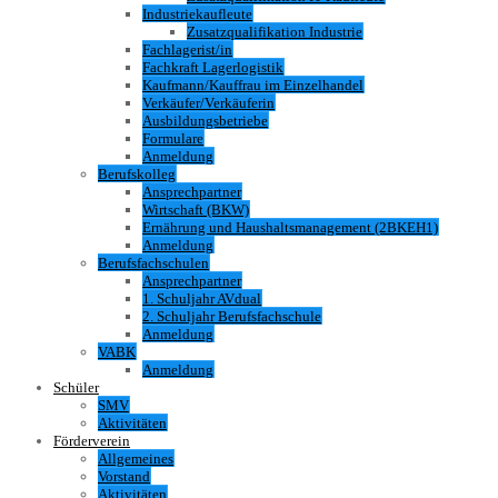
Industriekaufleute
Zusatzqualifikation Industrie
Fachlagerist/in
Fachkraft Lagerlogistik
Kaufmann/Kauffrau im Einzelhandel
Verkäufer/Verkäuferin
Ausbildungsbetriebe
Formulare
Anmeldung
Berufskolleg
Ansprechpartner
Wirtschaft (BKW)
Ernährung und Haushaltsmanagement (2BKEH1)
Anmeldung
Berufsfachschulen
Ansprechpartner
1. Schuljahr AVdual
2. Schuljahr Berufsfachschule
Anmeldung
VABK
Anmeldung
Schüler
SMV
Aktivitäten
Förderverein
Allgemeines
Vorstand
Aktivitäten