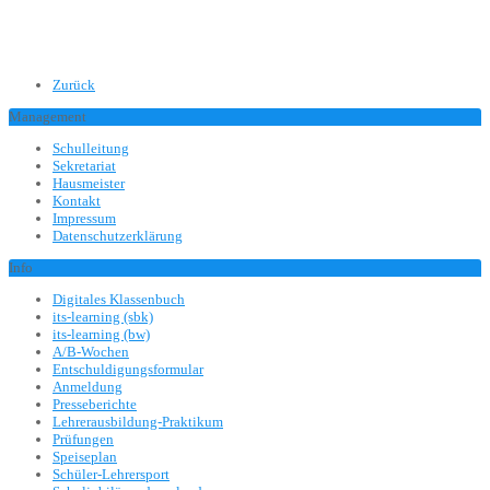
Zurück
Management
Schulleitung
Sekretariat
Hausmeister
Kontakt
Impressum
Datenschutzerklärung
Info
Digitales Klassenbuch
its-learning (sbk)
its-learning (bw)
A/B-Wochen
Entschuldigungsformular
Anmeldung
Presseberichte
Lehrerausbildung-Praktikum
Prüfungen
Speiseplan
Schüler-Lehrersport