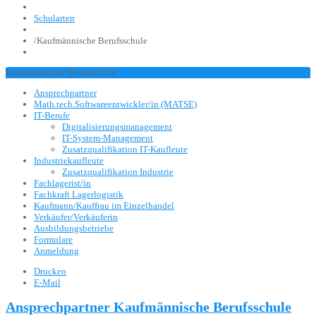
Schularten
/
Kaufmännische Berufsschule
Kaufmännische Berufsschule
Ansprechpartner
Math.tech.Softwareentwickler/in (MATSE)
IT-Berufe
Digitalisierungsmanagement
IT-System-Management
Zusatzqualifikation IT-Kaufleute
Industriekaufleute
Zusatzqualifikation Industrie
Fachlagerist/in
Fachkraft Lagerlogistik
Kaufmann/Kauffrau im Einzelhandel
Verkäufer/Verkäuferin
Ausbildungsbetriebe
Formulare
Anmeldung
Drucken
E-Mail
Ansprechpartner Kaufmännische Berufsschule