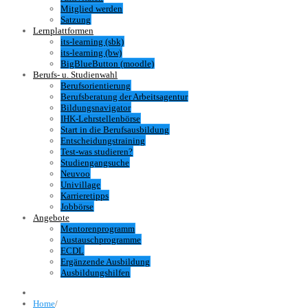
Mitglied werden
Satzung
Lernplattformen
its-learning (sbk)
its-learning (bw)
BigBlueButton (moodle)
Berufs- u. Studienwahl
Berufsorientierung
Berufsberatung der Arbeitsagentur
Bildungsnavigator
IHK-Lehrstellenbörse
Start in die Berufsausbildung
Entscheidungstraining
Test-was studieren?
Studiengangsuche
Neuvoo
Univillage
Karrieretipps
Jobbörse
Angebote
Mentorenprogramm
Austauschprogramme
ECDL
Ergänzende Ausbildung
Ausbildungshilfen
Home
/