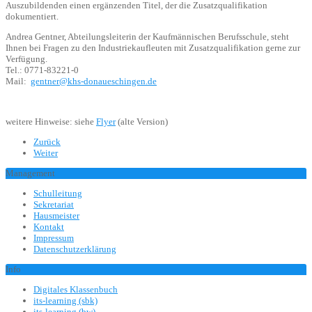
Auszubildenden einen ergänzenden Titel, der die Zusatzqualifikation
dokumentiert.
Andrea Gentner, Abteilungsleiterin der Kaufmännischen Berufsschule, steht
Ihnen bei Fragen zu den Industriekaufleuten mit Zusatzqualifikation gerne zur
Verfügung.
Tel.: 0771-83221-0
Mail:
gentner@khs-donaueschingen.de
weitere Hinweise: siehe
Flyer
(alte Version)
Zurück
Weiter
Management
Schulleitung
Sekretariat
Hausmeister
Kontakt
Impressum
Datenschutzerklärung
Info
Digitales Klassenbuch
its-learning (sbk)
its-learning (bw)