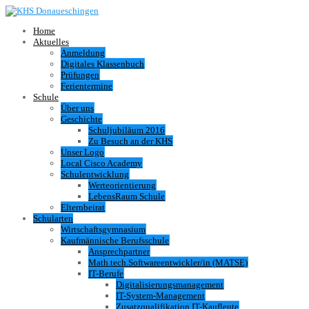
Home
Aktuelles
Anmeldung
Digitales Klassenbuch
Prüfungen
Ferientermine
Schule
Über uns
Geschichte
Schuljubiläum 2016
Zu Besuch an der KHS
Unser Logo
Local Cisco Academy
Schulentwicklung
Werteorientierung
LebensRaum Schule
Elternbeirat
Schularten
Wirtschaftsgymnasium
Kaufmännische Berufsschule
Ansprechpartner
Math.tech.Softwareentwickler/in (MATSE)
IT-Berufe
Digitalisierungsmanagement
IT-System-Management
Zusatzqualifikation IT-Kaufleute