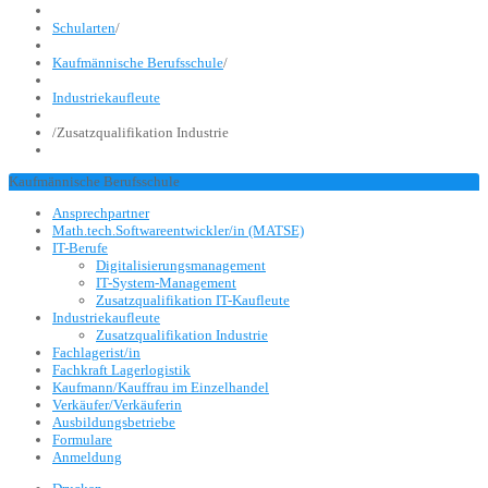
Schularten
/
Kaufmännische Berufsschule
/
Industriekaufleute
/
Zusatzqualifikation Industrie
Kaufmännische Berufsschule
Ansprechpartner
Math.tech.Softwareentwickler/in (MATSE)
IT-Berufe
Digitalisierungsmanagement
IT-System-Management
Zusatzqualifikation IT-Kaufleute
Industriekaufleute
Zusatzqualifikation Industrie
Fachlagerist/in
Fachkraft Lagerlogistik
Kaufmann/Kauffrau im Einzelhandel
Verkäufer/Verkäuferin
Ausbildungsbetriebe
Formulare
Anmeldung