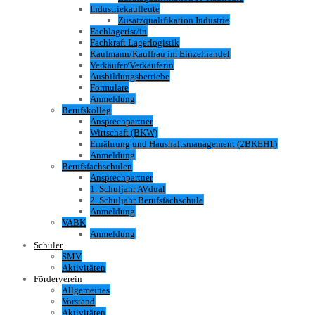
Industriekaufleute
Zusatzqualifikation Industrie
Fachlagerist/in
Fachkraft Lagerlogistik
Kaufmann/Kauffrau im Einzelhandel
Verkäufer/Verkäuferin
Ausbildungsbetriebe
Formulare
Anmeldung
Berufskolleg
Ansprechpartner
Wirtschaft (BKW)
Ernährung und Haushaltsmanagement (2BKEH1)
Anmeldung
Berufsfachschulen
Ansprechpartner
1. Schuljahr AVdual
2. Schuljahr Berufsfachschule
Anmeldung
VABK
Anmeldung
Schüler
SMV
Aktivitäten
Förderverein
Allgemeines
Vorstand
Aktivitäten