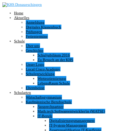
Home
Aktuelles
Anmeldung
Digitales Klassenbuch
Prüfungen
Ferientermine
Schule
Über uns
Geschichte
Schuljubiläum 2016
Zu Besuch an der KHS
Unser Logo
Local Cisco Academy
Schulentwicklung
Werteorientierung
LebensRaum Schule
Elternbeirat
Schularten
Wirtschaftsgymnasium
Kaufmännische Berufsschule
Ansprechpartner
Math.tech.Softwareentwickler/in (MATSE)
IT-Berufe
Digitalisierungsmanagement
IT-System-Management
Zusatzqualifikation IT-Kaufleute