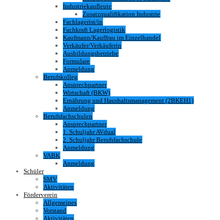
Industriekaufleute
Zusatzqualifikation Industrie
Fachlagerist/in
Fachkraft Lagerlogistik
Kaufmann/Kauffrau im Einzelhandel
Verkäufer/Verkäuferin
Ausbildungsbetriebe
Formulare
Anmeldung
Berufskolleg
Ansprechpartner
Wirtschaft (BKW)
Ernährung und Haushaltsmanagement (2BKEH1)
Anmeldung
Berufsfachschulen
Ansprechpartner
1. Schuljahr AVdual
2. Schuljahr Berufsfachschule
Anmeldung
VABK
Anmeldung
Schüler
SMV
Aktivitäten
Förderverein
Allgemeines
Vorstand
Aktivitäten