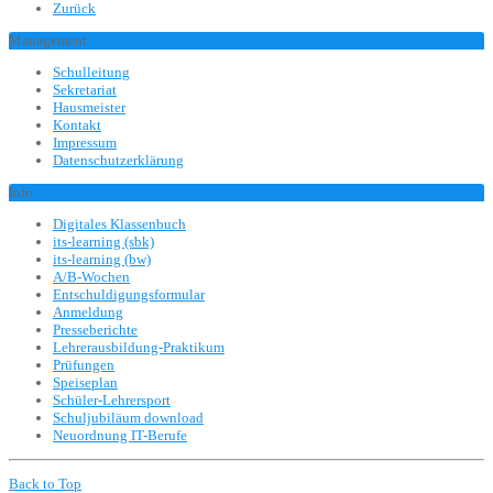
Zurück
Management
Schulleitung
Sekretariat
Hausmeister
Kontakt
Impressum
Datenschutzerklärung
Info
Digitales Klassenbuch
its-learning (sbk)
its-learning (bw)
A/B-Wochen
Entschuldigungsformular
Anmeldung
Presseberichte
Lehrerausbildung-Praktikum
Prüfungen
Speiseplan
Schüler-Lehrersport
Schuljubiläum download
Neuordnung IT-Berufe
Back to Top