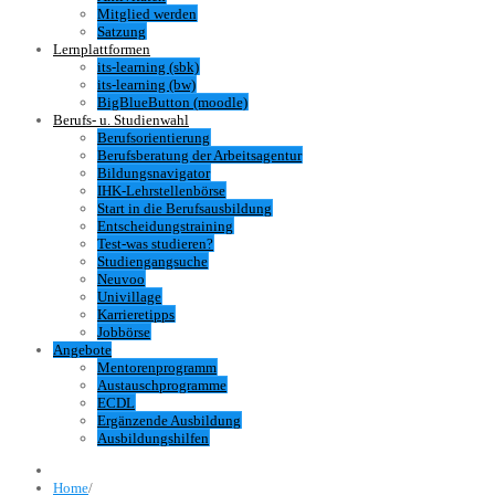
Mitglied werden
Satzung
Lernplattformen
its-learning (sbk)
its-learning (bw)
BigBlueButton (moodle)
Berufs- u. Studienwahl
Berufsorientierung
Berufsberatung der Arbeitsagentur
Bildungsnavigator
IHK-Lehrstellenbörse
Start in die Berufsausbildung
Entscheidungstraining
Test-was studieren?
Studiengangsuche
Neuvoo
Univillage
Karrieretipps
Jobbörse
Angebote
Mentorenprogramm
Austauschprogramme
ECDL
Ergänzende Ausbildung
Ausbildungshilfen
Home
/