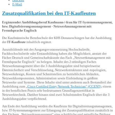
Drucken
E-Mail
Zusatzqualifikation bei den IT-Kaufleuten
Ergänzender Ausbildungsberuf Kaufmann-/-frau für IT-Systemmanagement,
bzw. Digitalisierungsmanagement - Netzwerkmanagement mit
Fremdsprache Englisch
Die Kaufmännische Berufsschule der KHS Donaueschingen hat die Ausbildung
der
IT-Kaufleute
inhaltlich ergänzt.
Auszubildende mit der Ausgangsvoraussetzung Hochschulreife,
Fachhochschulreife oder Erstausbildung haben die Möglichkeit, anstatt der
Fächer Deutsch und Gemeinschaftskunde das Fach „Netzwerkmanagement mit
Fremdsprache Englisch“ zu belegen. Inhalte des 2-stündigen Faches
Netzwerkmanagement über die 3 Ausbildungsjahre sind beispielsweise
Datensicherheit und Verschlüsselung, Netzwerkstrukturen und -topologien,
Netzwerkdesign, Kosten und Schnittstellen zu betrieblichen Abläufen,
Netzwerkkomponenten, Administration sowie Einbindung in größere
Netzwerke und Systeme. Diese Inhalte sind unter anderem auch Bestandteil der
Ausbildung zum „
Cisco Certified Entry Network Technician“ (CCENT)
, einem
in der beruflichen Praxis sehr bedeutsamen Grundlagenzertifikat in
Netzwerktechnik. Darüber hinaus sind zwei Schulstunden Englisch über die 3
Ausbildungsjahre verpflichtend.
Am Ende der Ausbildung werden die Kaufleute für Digitalisierungsmanagemen,
bzw. IT-Systemmanagement zur Erlangung der Zusatzqualifikation zusätzlich in
den Fächern „Netzwerkmanagement“ eine schriftliche und mündliche Prüfung