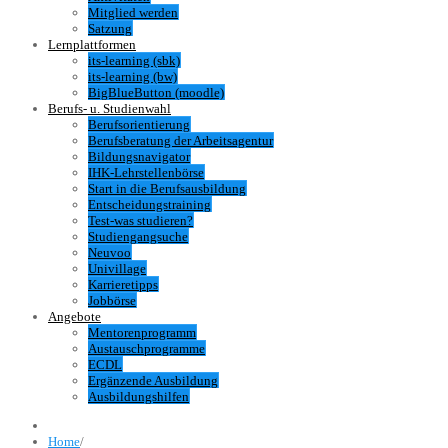
Mitglied werden
Satzung
Lernplattformen
its-learning (sbk)
its-learning (bw)
BigBlueButton (moodle)
Berufs- u. Studienwahl
Berufsorientierung
Berufsberatung der Arbeitsagentur
Bildungsnavigator
IHK-Lehrstellenbörse
Start in die Berufsausbildung
Entscheidungstraining
Test-was studieren?
Studiengangsuche
Neuvoo
Univillage
Karrieretipps
Jobbörse
Angebote
Mentorenprogramm
Austauschprogramme
ECDL
Ergänzende Ausbildung
Ausbildungshilfen
Home
/