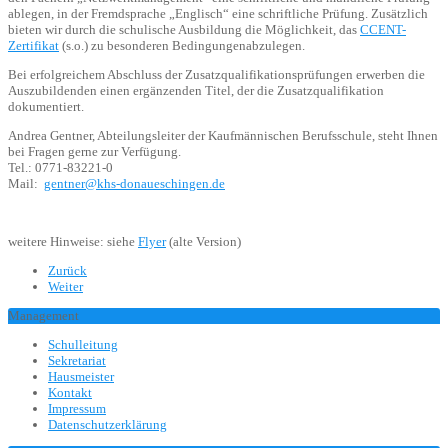
ablegen, in der Fremdsprache „Englisch“ eine schriftliche Prüfung. Zusätzlich
bieten wir durch die schulische Ausbildung die Möglichkeit, das
CCENT-
Zertifikat
(s.o.) zu besonderen Bedingungenabzulegen.
Bei erfolgreichem Abschluss der Zusatzqualifikationsprüfungen erwerben die
Auszubildenden einen ergänzenden Titel, der die Zusatzqualifikation
dokumentiert.
Andrea Gentner, Abteilungsleiter der Kaufmännischen Berufsschule, steht Ihnen
bei Fragen gerne zur Verfügung.
Tel.: 0771-83221-0
Mail:
gentner@khs-donaueschingen.de
weitere Hinweise: siehe
Flyer
(alte Version)
Zurück
Weiter
Management
Schulleitung
Sekretariat
Hausmeister
Kontakt
Impressum
Datenschutzerklärung