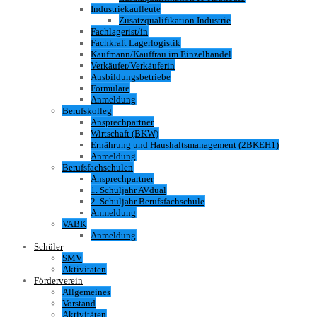
Industriekaufleute
Zusatzqualifikation Industrie
Fachlagerist/in
Fachkraft Lagerlogistik
Kaufmann/Kauffrau im Einzelhandel
Verkäufer/Verkäuferin
Ausbildungsbetriebe
Formulare
Anmeldung
Berufskolleg
Ansprechpartner
Wirtschaft (BKW)
Ernährung und Haushaltsmanagement (2BKEH1)
Anmeldung
Berufsfachschulen
Ansprechpartner
1. Schuljahr AVdual
2. Schuljahr Berufsfachschule
Anmeldung
VABK
Anmeldung
Schüler
SMV
Aktivitäten
Förderverein
Allgemeines
Vorstand
Aktivitäten