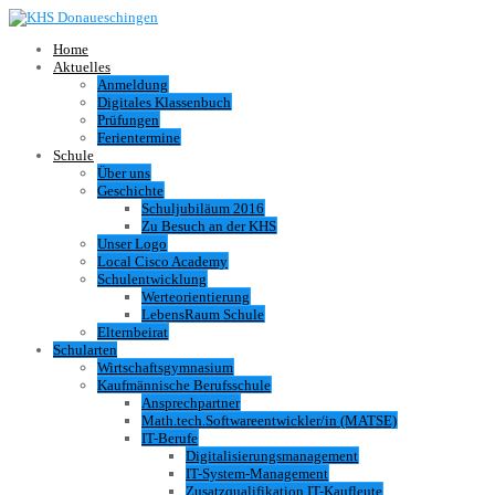
Home
Aktuelles
Anmeldung
Digitales Klassenbuch
Prüfungen
Ferientermine
Schule
Über uns
Geschichte
Schuljubiläum 2016
Zu Besuch an der KHS
Unser Logo
Local Cisco Academy
Schulentwicklung
Werteorientierung
LebensRaum Schule
Elternbeirat
Schularten
Wirtschaftsgymnasium
Kaufmännische Berufsschule
Ansprechpartner
Math.tech.Softwareentwickler/in (MATSE)
IT-Berufe
Digitalisierungsmanagement
IT-System-Management
Zusatzqualifikation IT-Kaufleute