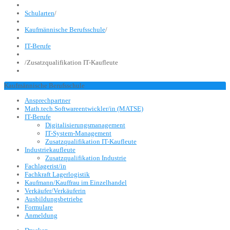
Schularten
/
Kaufmännische Berufsschule
/
IT-Berufe
/
Zusatzqualifikation IT-Kaufleute
Kaufmännische Berufsschule
Ansprechpartner
Math.tech.Softwareentwickler/in (MATSE)
IT-Berufe
Digitalisierungsmanagement
IT-System-Management
Zusatzqualifikation IT-Kaufleute
Industriekaufleute
Zusatzqualifikation Industrie
Fachlagerist/in
Fachkraft Lagerlogistik
Kaufmann/Kauffrau im Einzelhandel
Verkäufer/Verkäuferin
Ausbildungsbetriebe
Formulare
Anmeldung