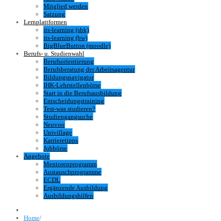
Mitglied werden
Satzung
Lernplattformen
its-learning (sbk)
its-learning (bw)
BigBlueButton (moodle)
Berufs- u. Studienwahl
Berufsorientierung
Berufsberatung der Arbeitsagentur
Bildungsnavigator
IHK-Lehrstellenbörse
Start in die Berufsausbildung
Entscheidungstraining
Test-was studieren?
Studiengangsuche
Neuvoo
Univillage
Karrieretipps
Jobbörse
Angebote
Mentorenprogramm
Austauschprogramme
ECDL
Ergänzende Ausbildung
Ausbildungshilfen
Home
/