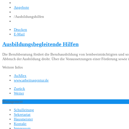
Angebote
/
Ausbildungshilfen
Drucken
E-Mail
Ausbildungsbegleitende Hilfen
Die Berufsberatung fördert die Berufsausbildung von lernbeeinträchtigten und so
Abbruch der Ausbildung droht. Über die Voraussetzungen einer Förderung sowie ü
Weitere Infos
AsAflex
www.arbeitsagentur.de
Zurück
Weiter
Management
Schulleitung
Sekretariat
Hausmeister
Kontakt
Impressum