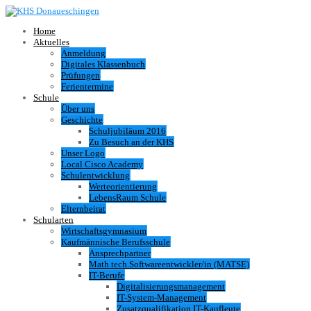
Home
Aktuelles
Anmeldung
Digitales Klassenbuch
Prüfungen
Ferientermine
Schule
Über uns
Geschichte
Schuljubiläum 2016
Zu Besuch an der KHS
Unser Logo
Local Cisco Academy
Schulentwicklung
Werteorientierung
LebensRaum Schule
Elternbeirat
Schularten
Wirtschaftsgymnasium
Kaufmännische Berufsschule
Ansprechpartner
Math.tech.Softwareentwickler/in (MATSE)
IT-Berufe
Digitalisierungsmanagement
IT-System-Management
Zusatzqualifikation IT-Kaufleute