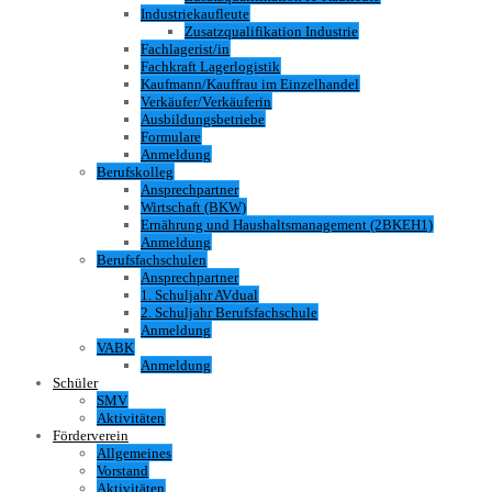
Industriekaufleute
Zusatzqualifikation Industrie
Fachlagerist/in
Fachkraft Lagerlogistik
Kaufmann/Kauffrau im Einzelhandel
Verkäufer/Verkäuferin
Ausbildungsbetriebe
Formulare
Anmeldung
Berufskolleg
Ansprechpartner
Wirtschaft (BKW)
Ernährung und Haushaltsmanagement (2BKEH1)
Anmeldung
Berufsfachschulen
Ansprechpartner
1. Schuljahr AVdual
2. Schuljahr Berufsfachschule
Anmeldung
VABK
Anmeldung
Schüler
SMV
Aktivitäten
Förderverein
Allgemeines
Vorstand
Aktivitäten