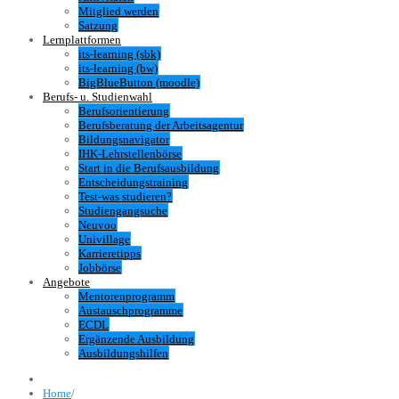
Mitglied werden
Satzung
Lernplattformen
its-learning (sbk)
its-learning (bw)
BigBlueButton (moodle)
Berufs- u. Studienwahl
Berufsorientierung
Berufsberatung der Arbeitsagentur
Bildungsnavigator
IHK-Lehrstellenbörse
Start in die Berufsausbildung
Entscheidungstraining
Test-was studieren?
Studiengangsuche
Neuvoo
Univillage
Karrieretipps
Jobbörse
Angebote
Mentorenprogramm
Austauschprogramme
ECDL
Ergänzende Ausbildung
Ausbildungshilfen
Home
/