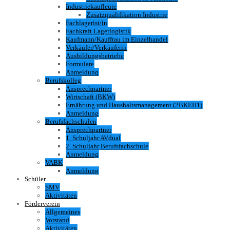
Industriekaufleute
Zusatzqualifikation Industrie
Fachlagerist/in
Fachkraft Lagerlogistik
Kaufmann/Kauffrau im Einzelhandel
Verkäufer/Verkäuferin
Ausbildungsbetriebe
Formulare
Anmeldung
Berufskolleg
Ansprechpartner
Wirtschaft (BKW)
Ernährung und Haushaltsmanagement (2BKEH1)
Anmeldung
Berufsfachschulen
Ansprechpartner
1. Schuljahr AVdual
2. Schuljahr Berufsfachschule
Anmeldung
VABK
Anmeldung
Schüler
SMV
Aktivitäten
Förderverein
Allgemeines
Vorstand
Aktivitäten