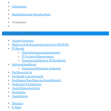
Schularten
/
Kaufmännische Berufsschule
/
Formulare
Kaufmännische Berufsschule
Ansprechpartner
Math.tech.Softwareentwickler/in (MATSE)
IT-Berufe
Digitalisierungsmanagement
IT-System-Management
Zusatzqualifikation IT-Kaufleute
Industriekaufleute
Zusatzqualifikation Industrie
Fachlagerist/in
Fachkraft Lagerlogistik
Kaufmann/Kauffrau im Einzelhandel
Verkäufer/Verkäuferin
Ausbildungsbetriebe
Formulare
Anmeldung
Drucken
E-Mail