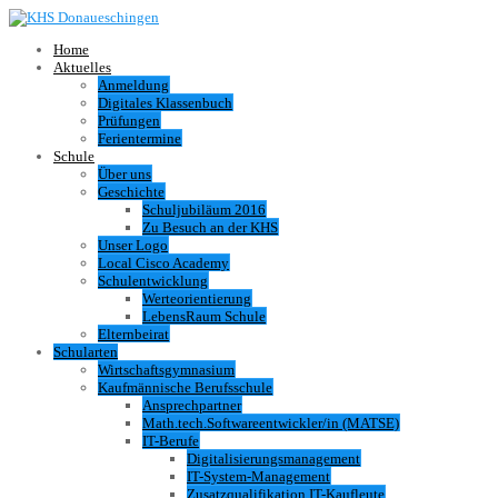
Home
Aktuelles
Anmeldung
Digitales Klassenbuch
Prüfungen
Ferientermine
Schule
Über uns
Geschichte
Schuljubiläum 2016
Zu Besuch an der KHS
Unser Logo
Local Cisco Academy
Schulentwicklung
Werteorientierung
LebensRaum Schule
Elternbeirat
Schularten
Wirtschaftsgymnasium
Kaufmännische Berufsschule
Ansprechpartner
Math.tech.Softwareentwickler/in (MATSE)
IT-Berufe
Digitalisierungsmanagement
IT-System-Management
Zusatzqualifikation IT-Kaufleute