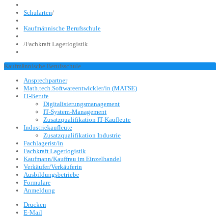
Schularten
/
Kaufmännische Berufsschule
/
Fachkraft Lagerlogistik
Kaufmännische Berufsschule
Ansprechpartner
Math.tech.Softwareentwickler/in (MATSE)
IT-Berufe
Digitalisierungsmanagement
IT-System-Management
Zusatzqualifikation IT-Kaufleute
Industriekaufleute
Zusatzqualifikation Industrie
Fachlagerist/in
Fachkraft Lagerlogistik
Kaufmann/Kauffrau im Einzelhandel
Verkäufer/Verkäuferin
Ausbildungsbetriebe
Formulare
Anmeldung
Drucken
E-Mail