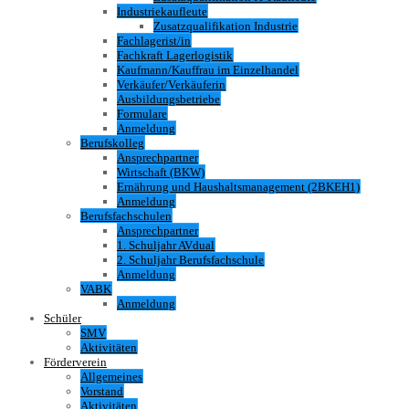
Industriekaufleute
Zusatzqualifikation Industrie
Fachlagerist/in
Fachkraft Lagerlogistik
Kaufmann/Kauffrau im Einzelhandel
Verkäufer/Verkäuferin
Ausbildungsbetriebe
Formulare
Anmeldung
Berufskolleg
Ansprechpartner
Wirtschaft (BKW)
Ernährung und Haushaltsmanagement (2BKEH1)
Anmeldung
Berufsfachschulen
Ansprechpartner
1. Schuljahr AVdual
2. Schuljahr Berufsfachschule
Anmeldung
VABK
Anmeldung
Schüler
SMV
Aktivitäten
Förderverein
Allgemeines
Vorstand
Aktivitäten