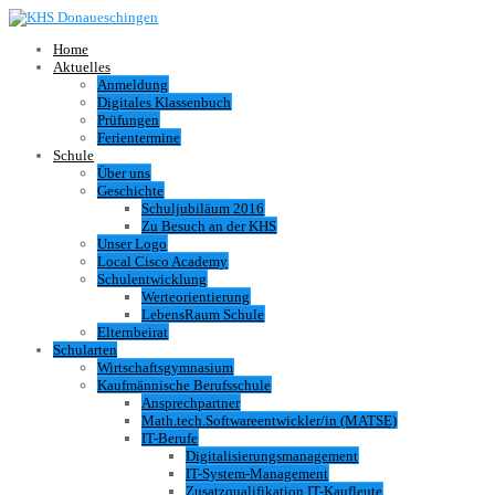
Home
Aktuelles
Anmeldung
Digitales Klassenbuch
Prüfungen
Ferientermine
Schule
Über uns
Geschichte
Schuljubiläum 2016
Zu Besuch an der KHS
Unser Logo
Local Cisco Academy
Schulentwicklung
Werteorientierung
LebensRaum Schule
Elternbeirat
Schularten
Wirtschaftsgymnasium
Kaufmännische Berufsschule
Ansprechpartner
Math.tech.Softwareentwickler/in (MATSE)
IT-Berufe
Digitalisierungsmanagement
IT-System-Management
Zusatzqualifikation IT-Kaufleute