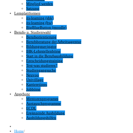
Mitglied werden
Satzung
Lernplattformen
its-learning (sbk)
its-learning (bw)
BigBlueButton (moodle)
Berufs- u. Studienwahl
Berufsorientierung
Berufsberatung der Arbeitsagentur
Bildungsnavigator
IHK-Lehrstellenbörse
Start in die Berufsausbildung
Entscheidungstraining
Test-was studieren?
Studiengangsuche
Neuvoo
Univillage
Karrieretipps
Jobbörse
Angebote
Mentorenprogramm
Austauschprogramme
ECDL
Ergänzende Ausbildung
Ausbildungshilfen
Home
/