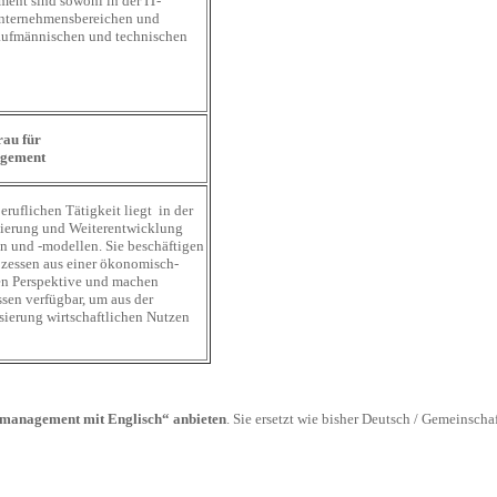
ent sind sowohl in der IT-
 Unternehmensbereichen und
 kaufmännischen und technischen
au für
agement
ruflichen Tätigkeit liegt in der
mierung und Weiterentwicklung
n und -modellen. Sie beschäftigen
ozessen aus einer ökonomisch-
hen Perspektive und machen
sen verfügbar, um aus der
ierung wirtschaftlichen Nutzen
kmanagement mit Englisch“ anbieten
. Sie ersetzt wie bisher Deutsch / Gemeinsch