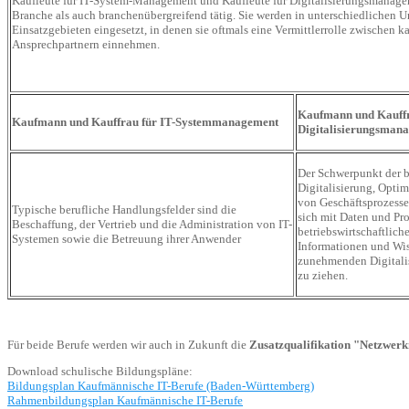
Kaufleute für IT-System-Management und Kaufleute für Digitalisierungsmanagem
Branche als auch branchenübergreifend tätig. Sie werden in unterschiedlichen
Einsatzgebieten eingesetzt, in denen sie oftmals eine Vermittlerrolle zwischen
Ansprechpartnern einnehmen.
Kaufmann und Kauffr
Kaufmann und Kauffrau für IT-Systemmanagement
Digitalisierungsman
Der Schwerpunkt der be
Digitalisierung, Opti
von Geschäftsprozesse
Typische berufliche Handlungsfelder sind die
sich mit Daten und Pr
Beschaffung, der Vertrieb und die Administration von IT-
betriebswirtschaftlic
Systemen sowie die Betreuung ihrer Anwender
Informationen und Wis
zunehmenden Digitalis
zu ziehen.
Für beide Berufe werden wir auch in Zukunft die
Zusatzqualifikation "Netzwer
Download schulische Bildungspläne:
Bildungsplan Kaufmännische IT-Berufe (Baden-Württemberg)
Rahmenbildungsplan Kaufmännische IT-Berufe