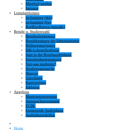
Mitglied werden
Satzung
Lernplattformen
its-learning (sbk)
its-learning (bw)
BigBlueButton (moodle)
Berufs- u. Studienwahl
Berufsorientierung
Berufsberatung der Arbeitsagentur
Bildungsnavigator
IHK-Lehrstellenbörse
Start in die Berufsausbildung
Entscheidungstraining
Test-was studieren?
Studiengangsuche
Neuvoo
Univillage
Karrieretipps
Jobbörse
Angebote
Mentorenprogramm
Austauschprogramme
ECDL
Ergänzende Ausbildung
Ausbildungshilfen
Home