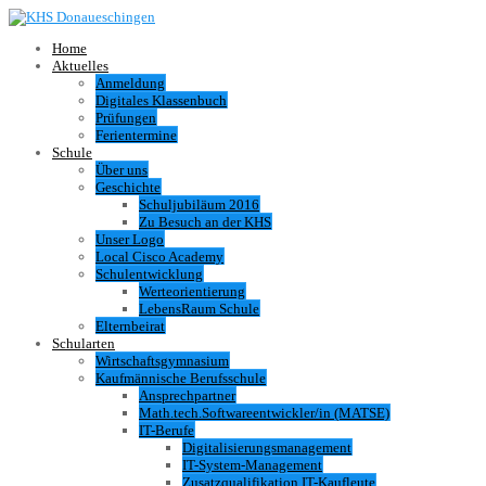
Home
Aktuelles
Anmeldung
Digitales Klassenbuch
Prüfungen
Ferientermine
Schule
Über uns
Geschichte
Schuljubiläum 2016
Zu Besuch an der KHS
Unser Logo
Local Cisco Academy
Schulentwicklung
Werteorientierung
LebensRaum Schule
Elternbeirat
Schularten
Wirtschaftsgymnasium
Kaufmännische Berufsschule
Ansprechpartner
Math.tech.Softwareentwickler/in (MATSE)
IT-Berufe
Digitalisierungsmanagement
IT-System-Management
Zusatzqualifikation IT-Kaufleute