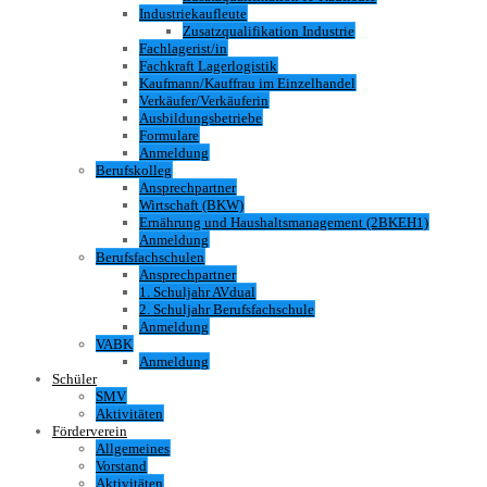
Industriekaufleute
Zusatzqualifikation Industrie
Fachlagerist/in
Fachkraft Lagerlogistik
Kaufmann/Kauffrau im Einzelhandel
Verkäufer/Verkäuferin
Ausbildungsbetriebe
Formulare
Anmeldung
Berufskolleg
Ansprechpartner
Wirtschaft (BKW)
Ernährung und Haushaltsmanagement (2BKEH1)
Anmeldung
Berufsfachschulen
Ansprechpartner
1. Schuljahr AVdual
2. Schuljahr Berufsfachschule
Anmeldung
VABK
Anmeldung
Schüler
SMV
Aktivitäten
Förderverein
Allgemeines
Vorstand
Aktivitäten