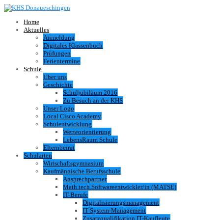
Home
Aktuelles
Anmeldung
Digitales Klassenbuch
Prüfungen
Ferientermine
Schule
Über uns
Geschichte
Schuljubiläum 2016
Zu Besuch an der KHS
Unser Logo
Local Cisco Academy
Schulentwicklung
Werteorientierung
LebensRaum Schule
Elternbeirat
Schularten
Wirtschaftsgymnasium
Kaufmännische Berufsschule
Ansprechpartner
Math.tech.Softwareentwickler/in (MATSE)
IT-Berufe
Digitalisierungsmanagement
IT-System-Management
Zusatzqualifikation IT-Kaufleute