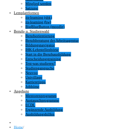
Mitglied werden
Satzung
Lernplattformen
its-learning (sbk)
its-learning (bw)
BigBlueButton (moodle)
Berufs- u. Studienwahl
Berufsorientierung
Berufsberatung der Arbeitsagentur
Bildungsnavigator
IHK-Lehrstellenbörse
Start in die Berufsausbildung
Entscheidungstraining
Test-was studieren?
Studiengangsuche
Neuvoo
Univillage
Karrieretipps
Jobbörse
Angebote
Mentorenprogramm
Austauschprogramme
ECDL
Ergänzende Ausbildung
Ausbildungshilfen
Home
/