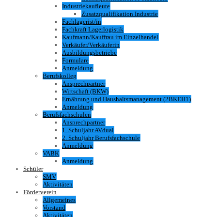
Industriekaufleute
Zusatzqualifikation Industrie
Fachlagerist/in
Fachkraft Lagerlogistik
Kaufmann/Kauffrau im Einzelhandel
Verkäufer/Verkäuferin
Ausbildungsbetriebe
Formulare
Anmeldung
Berufskolleg
Ansprechpartner
Wirtschaft (BKW)
Ernährung und Haushaltsmanagement (2BKEH1)
Anmeldung
Berufsfachschulen
Ansprechpartner
1. Schuljahr AVdual
2. Schuljahr Berufsfachschule
Anmeldung
VABK
Anmeldung
Schüler
SMV
Aktivitäten
Förderverein
Allgemeines
Vorstand
Aktivitäten