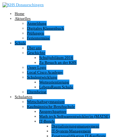
Home
Aktuelles
Anmeldung
Digitales Klassenbuch
Prüfungen
Ferientermine
Schule
Über uns
Geschichte
Schuljubiläum 2016
Zu Besuch an der KHS
Unser Logo
Local Cisco Academy
Schulentwicklung
Werteorientierung
LebensRaum Schule
Elternbeirat
Schularten
Wirtschaftsgymnasium
Kaufmännische Berufsschule
Ansprechpartner
Math.tech.Softwareentwickler/in (MATSE)
IT-Berufe
Digitalisierungsmanagement
IT-System-Management
Zusatzqualifikation IT-Kaufleute