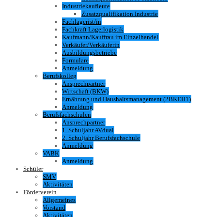
Industriekaufleute
Zusatzqualifikation Industrie
Fachlagerist/in
Fachkraft Lagerlogistik
Kaufmann/Kauffrau im Einzelhandel
Verkäufer/Verkäuferin
Ausbildungsbetriebe
Formulare
Anmeldung
Berufskolleg
Ansprechpartner
Wirtschaft (BKW)
Ernährung und Haushaltsmanagement (2BKEH1)
Anmeldung
Berufsfachschulen
Ansprechpartner
1. Schuljahr AVdual
2. Schuljahr Berufsfachschule
Anmeldung
VABK
Anmeldung
Schüler
SMV
Aktivitäten
Förderverein
Allgemeines
Vorstand
Aktivitäten