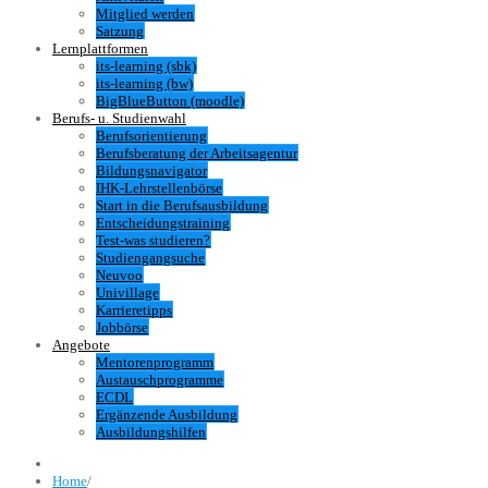
Mitglied werden
Satzung
Lernplattformen
its-learning (sbk)
its-learning (bw)
BigBlueButton (moodle)
Berufs- u. Studienwahl
Berufsorientierung
Berufsberatung der Arbeitsagentur
Bildungsnavigator
IHK-Lehrstellenbörse
Start in die Berufsausbildung
Entscheidungstraining
Test-was studieren?
Studiengangsuche
Neuvoo
Univillage
Karrieretipps
Jobbörse
Angebote
Mentorenprogramm
Austauschprogramme
ECDL
Ergänzende Ausbildung
Ausbildungshilfen
Home
/