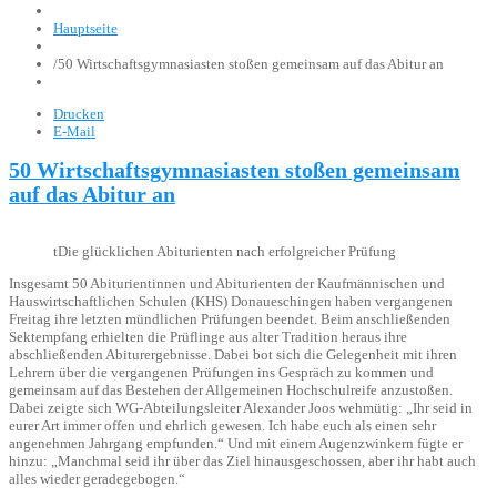
Hauptseite
/
50 Wirtschaftsgymnasiasten stoßen gemeinsam auf das Abitur an
Drucken
E-Mail
50 Wirtschaftsgymnasiasten stoßen gemeinsam
auf das Abitur an
tDie glücklichen Abiturienten nach erfolgreicher Prüfung
Insgesamt 50 Abiturientinnen und Abiturienten der Kaufmännischen und
Hauswirtschaftlichen Schulen (KHS) Donaueschingen haben vergangenen
Freitag ihre letzten mündlichen Prüfungen beendet. Beim anschließenden
Sektempfang erhielten die Prüflinge aus alter Tradition heraus ihre
abschließenden Abiturergebnisse. Dabei bot sich die Gelegenheit mit ihren
Lehrern über die vergangenen Prüfungen ins Gespräch zu kommen und
gemeinsam auf das Bestehen der Allgemeinen Hochschulreife anzustoßen.
Dabei zeigte sich WG-Abteilungsleiter Alexander Joos wehmütig: „Ihr seid in
eurer Art immer offen und ehrlich gewesen. Ich habe euch als einen sehr
angenehmen Jahrgang empfunden.“ Und mit einem Augenzwinkern fügte er
hinzu: „Manchmal seid ihr über das Ziel hinausgeschossen, aber ihr habt auch
alles wieder geradegebogen.“